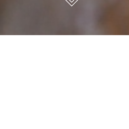
Inicio
Corte
Oxicorte
OXICORTE