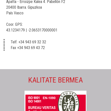
Apatta - Erroizpe Kalea 4. Pabellón F2
20400 Ibarra. Gipuzkoa
País Vasco
Coor. GPS:
43.1234179 | -2.0653170000001
Telf. +34 943 69 32 32
Fax +34 943 69 43 72
KALITATE BERMEA