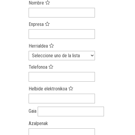
Nombre
Enpresa
Herrialdea
Telefonoa
Helbide elektronikoa
Gaia
Azalpenak