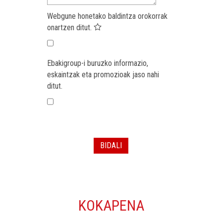
Webgune honetako baldintza orokorrak
onartzen ditut.
Ebakigroup-i buruzko informazio,
eskaintzak eta promozioak jaso nahi
ditut.
BIDALI
KOKAPENA