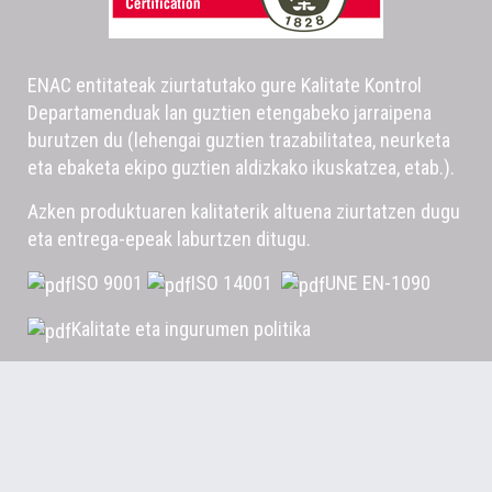
ENAC entitateak ziurtatutako gure Kalitate Kontrol
Departamenduak lan guztien etengabeko jarraipena
burutzen du (lehengai guztien trazabilitatea, neurketa
eta ebaketa ekipo guztien aldizkako ikuskatzea, etab.).
Azken produktuaren kalitaterik altuena ziurtatzen dugu
eta entrega-epeak laburtzen ditugu.
ISO 9001
ISO 14001
UNE EN-1090
Kalitate eta ingurumen politika